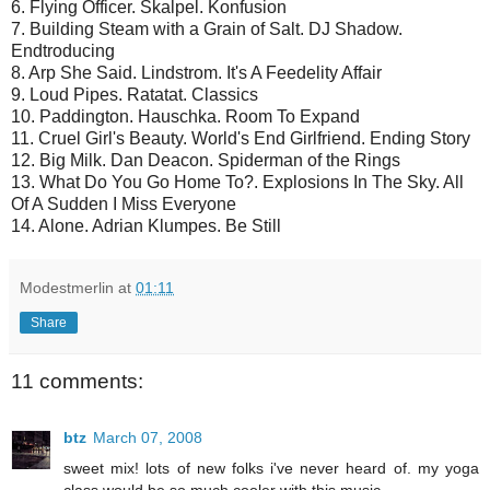
6. Flying Officer. Skalpel. Konfusion
7. Building Steam with a Grain of Salt. DJ Shadow.
Endtroducing
8. Arp She Said. Lindstrom. It's A Feedelity Affair
9. Loud Pipes. Ratatat. Classics
10. Paddington. Hauschka. Room To Expand
11. Cruel Girl's Beauty. World's End Girlfriend. Ending Story
12. Big Milk. Dan Deacon. Spiderman of the Rings
13. What Do You Go Home To?. Explosions In The Sky. All
Of A Sudden I Miss Everyone
14. Alone. Adrian Klumpes. Be Still
Modestmerlin
at
01:11
Share
11 comments:
btz
March 07, 2008
sweet mix! lots of new folks i've never heard of. my yoga