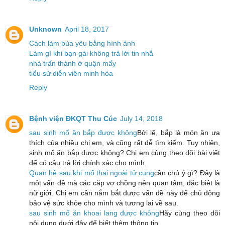
Unknown
April 18, 2017
Cách làm bùa yêu bằng hình ảnh
Làm gì khi bạn gái không trả lời tin nhắ
nhà trấn thành ở quận mấy
tiểu sử diễn viên minh hòa
Reply
Bệnh viện ĐKQT Thu Cúc
July 14, 2018
sau sinh mổ ăn bắp được không
Bởi lẽ, bắp là món ăn ưa
thích của nhiều chị em, và cũng rất dễ tìm kiếm. Tuy nhiên,
sinh mổ ăn bắp được không? Chị em cùng theo dõi bài viết
để có câu trả lời chính xác cho mình.
Quan hệ sau khi mổ thai ngoài tử cung
cần chú ý gì? Đây là
một vấn đề mà các cặp vợ chồng nên quan tâm, đặc biệt là
nữ giới. Chị em cần nắm bắt được vấn đề này để chủ động
bảo vệ sức khỏe cho mình và tương lai về sau.
sau sinh mổ ăn khoai lang được không
Hãy cùng theo dõi
nội dung dưới đây để biết thêm thông tin.