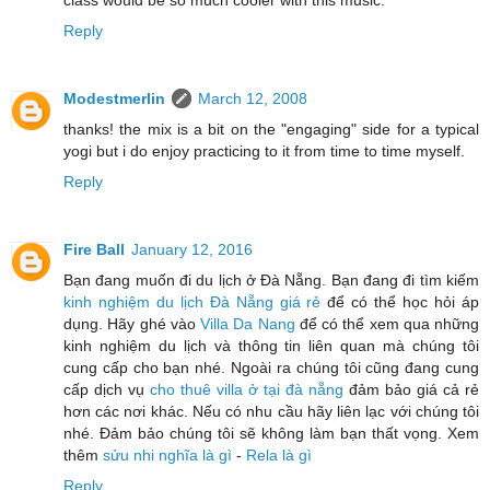
class would be so much cooler with this music.
Reply
Modestmerlin
March 12, 2008
thanks! the mix is a bit on the "engaging" side for a typical
yogi but i do enjoy practicing to it from time to time myself.
Reply
Fire Ball
January 12, 2016
Bạn đang muốn đi du lịch ở Đà Nẵng. Bạn đang đi tìm kiếm
kinh nghiệm du lịch Đà Nẵng giá rẻ
để có thể học hỏi áp
dụng. Hãy ghé vào
Villa Da Nang
để có thể xem qua những
kinh nghiệm du lịch và thông tin liên quan mà chúng tôi
cung cấp cho bạn nhé. Ngoài ra chúng tôi cũng đang cung
cấp dịch vụ
cho thuê villa ở tại đà nẵng
đảm bảo giá cả rẻ
hơn các nơi khác. Nếu có nhu cầu hãy liên lạc với chúng tôi
nhé. Đảm bảo chúng tôi sẽ không làm bạn thất vọng. Xem
thêm
sửu nhi nghĩa là gì
-
Rela là gì
Reply